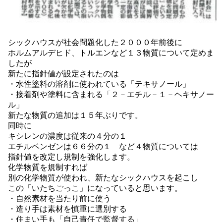
シックハウスが社会問題化した２０００年前後に
ホルムアルデヒド、トルエンなど１３物質について定めま
したが
新たに指針値が設定されたのは
・水性塗料の溶剤に使われている「テキサノール」
・接着剤や塗料に含まれる「２－エチル－１－ヘキサノー
ル」
新たな物質の追加は１５年ぶりです。
同時に
キシレンの濃度は従来の４分の１
エチルベンゼンは６６分の１ など４物質については
指針値を改定し規制を強化します。
化学物質を規制すれば
別の化学物質が使われ、新たなシックハウスを起こし
この「いたちごっこ」になっていると思います。
・自然素材を当たり前に使う
・造り手は素材を慎重に選別する
・住まい手も「自己責任で監督する」