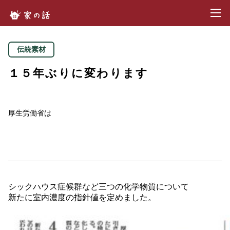
toggl
家の話.com
伝統素材
１５年ぶりに変わります
厚生労働省は
シックハウス症候群など三つの化学物質について
新たに室内濃度の指針値を定めました。