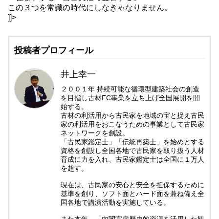
この３つを常識の時代にしなきゃなりません。
]]>
投稿者プロフィール
井上幸一
２００１年 持続可能な循環型建築社会の創造
を目指し古材FC事業を立ち上げ全国展開を開
始する。
古材の利活用から古民家を地域の宝と捉え古民
家の利活用をおこなうための事業として古民家
ネットワークを創設。
「古民家鑑定士」「伝統再築士」を始めとする
資格を創設し全国各地で古民家を取り扱う人材
育成に力を入れ、古民家鑑定士は全国に１万人
を超す。
現在は、古民家の安心と安全を担保するために
基準を創り、ソフト面とハード面を兼ね備え全
国各地で講演活動を実施している。