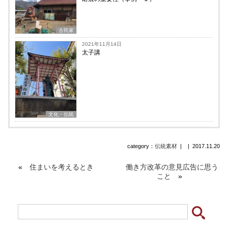
古民家
2021年11月14日
太子講
文化・伝統
category：
伝統素材
|
|
2017.11.20
«
住まいを考えるとき
働き方改革の意見広告に思う
こと
»