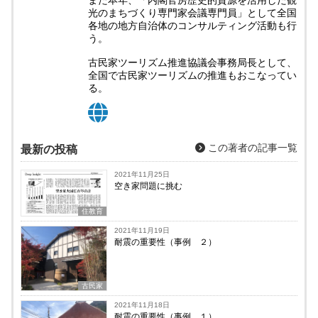
また本年、「内閣官房歴史的資源を活用した観
光のまちづくり専門家会議専門員」として全国
各地の地方自治体のコンサルティング活動も行
う。
古民家ツーリズム推進協議会事務局長として、
全国で古民家ツーリズムの推進もおこなってい
る。
この著者の記事一覧
最新の投稿
2021年11月25日
空き家問題に挑む
住教育
2021年11月19日
耐震の重要性（事例 ２）
古民家
2021年11月18日
耐震の重要性（事例 １）