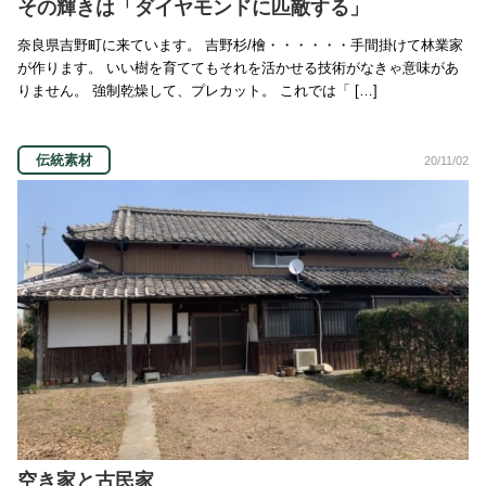
その輝きは「ダイヤモンドに匹敵する」
奈良県吉野町に来ています。 吉野杉/檜・・・・・・手間掛けて林業家
が作ります。 いい樹を育ててもそれを活かせる技術がなきゃ意味があ
りません。 強制乾燥して、プレカット。 これでは「 […]
伝統素材
20/11/02
空き家と古民家