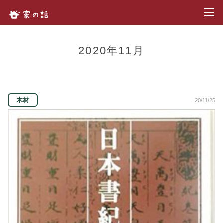
toggl
家の話.com
2020年11月
木材
20/11/25