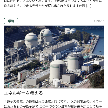
目にかかることはないと思います。 時代劇などでよく大工さんが肩に
道具箱を担いで走る光景とかが写し出されたりしますが現 […]
環境
21/10/13
エネルギーを考える
「原子力発電」の原理は火力発電と同じです。 火力発電所のボイラー
にあたるものが原子炉で この中でウラン燃料が核分裂を起こして熱を