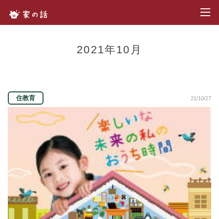
toggl
家の話.com
2021年10月
住教育
21/10/27