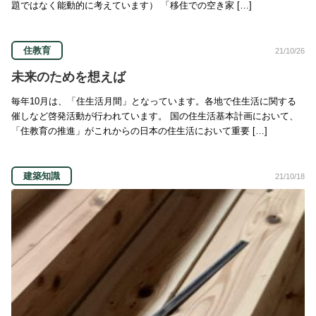
題ではなく能動的に考えています） 「移住での空き家 […]
住教育
21/10/26
未来のためを想えば
毎年10月は、「住生活月間」となっています。各地で住生活に関する
催しなど啓発活動が行われています。 国の住生活基本計画において、
「住教育の推進」がこれからの日本の住生活において重要 […]
建築知識
21/10/18