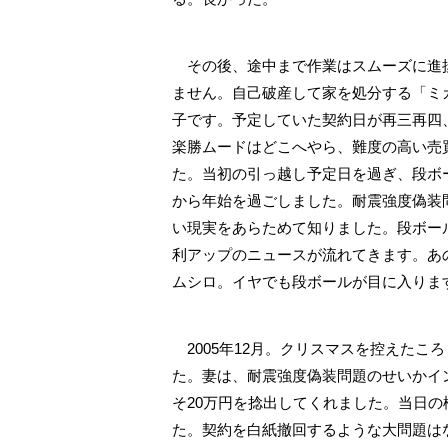
その後、途中まで作業はスムーズに進捗
ません。自己破産して家を処分する「ミ
子です。予定していた契約日が再三再四
楽勝ムードはどこへやら、難度の高い売
た。当初の引っ越し予定日を過ぎ、段ボ
から年始を過ごしました。耐震強度偽装
い現実をあらためて知りました。段ボー
利アップのニュースが流れてきます。あ
ムシロ。イヤでも段ボールが目に入りま
2005年12月。クリスマスを控えたこ
た。妻は、耐震強度偽装問題のせいかイ
そ20万円を捻出してくれました。当日
た。契約を白紙撤回するような大問題は