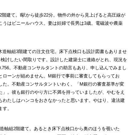
階建て。I駅から徒歩22分。物件の外から見上げると高圧線が
こうはビニールハウス。妻は妊婦で長男は3歳。電磁波や農薬
。
木造軸組3階建ての注文住宅。床下点検口も設計図書もありませ
を検討したい間取りです。設計した建築士に連絡がとれ、現況を
.756。不動産コンサルタントの助言もあり、申し込んでみまし
とローンが組めません。M銀行で事前に審査してもらってお
した。不動産コンサルタントいわく、「M銀行の審査基準が変
た」。彼も銀行のやり方に不満を持っていましたが、やむをえ
もわたしはハンコをおさなかったと思います。やはり、違法建
ます。
木造軸組2階建て。あるとき床下点検口から奥のほうを覗いた