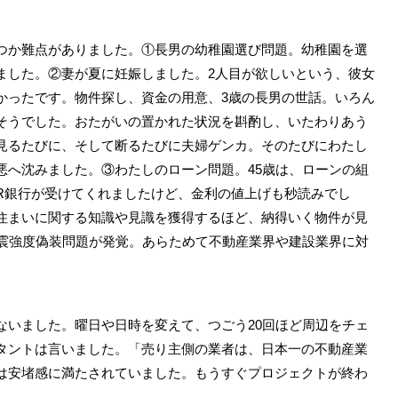
か難点がありました。①長男の幼稚園選び問題。幼稚園を選
ました。②妻が夏に妊娠しました。2人目が欲しいという、彼女
かったです。物件探し、資金の用意、3歳の長男の世話。いろん
そうでした。おたがいの置かれた状況を斟酌し、いたわりあう
見るたびに、そして断るたびに夫婦ゲンカ。そのたびにわたし
悪へ沈みました。③わたしのローン問題。45歳は、ローンの組
R銀行が受けてくれましたけど、金利の値上げも秒読みでし
住まいに関する知識や見識を獲得するほど、納得いく物件が見
耐震強度偽装問題が発覚。あらためて不動産業界や建設業界に対
ないました。曜日や日時を変えて、つごう20回ほど周辺をチェ
タントは言いました。「売り主側の業者は、日本一の不動産業
は安堵感に満たされていました。もうすぐプロジェクトが終わ