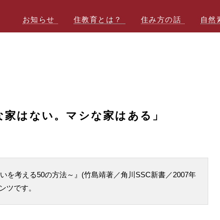
お知らせ
住教育とは？
住み方の話
自然
クな家はない。マシな家はある」
を考える50の方法～』(竹島靖著／角川SSC新書／2007年
テンツです。