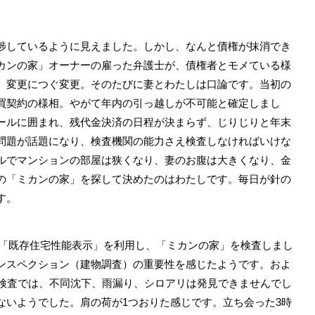
しているように見えました。しかし、なんと債権が抹消でき
カンの家」オーナーの雇った弁護士が、債権者とモメている様
、変更につぐ変更。そのたびに妻とわたしは口論です。当初の
買契約の様相。やがて年内の引っ越しが不可能と確定しまし
ールに囲まれ、残代金決済の日程が決まらず、じりじりと年末
問題が話題になり、検査機関の能力さえ検査しなければいけな
ルでマンションの部屋は狭くなり、妻のお腹は大きくなり、金
の「ミカンの家」を探して決めたのはわたしです。毎日が針の
す。
ろ「既存住宅性能表示」を利用し、「ミカンの家」を検査しまし
ンスペクション（建物調査）の重要性を感じたようです。およ
の検査では、不同沈下、雨漏り、シロアリは発見できませんでし
ないようでした。肩の荷が1つおりた感じです。立ち会った3時