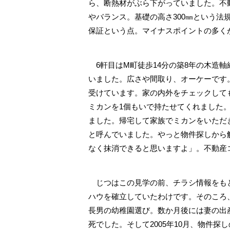
ら、断熱材がぶら下がっていました。不
やバランス。基礎の高さ300㎜という法
保証という点。マイナスポイントの多く
6軒目はM町徒歩14分の築8年の木造軸
いました。広さや間取り、オーケーです
受けています。家の内外をチェックして
ミカンを1個もいで持たせてくれました
ました。帰宅して家族でミカンをいただ
と呼んでいました。やっと物件探しから
なく抹消できると思いますよ」。不動産
じつはこの見学の前、チラシ情報をもと
ハウを確立していたわけです。そのころ
長男の幼稚園選び。数か月後には妻の出
死でした。そして2005年10月、物件