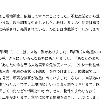
る現地調査。依頼してすぐのことでした。不動産業者から連
いう旨。現地調査は中止しました。教訓。多くの生活者は構造
に掲載され、売買されている。わたしは少数派で、しかしまち
3階建て。ここは、立地に難がありました。E駅近くの地盤のコ
入手。さらに、いろんな資料にあたりました。『あなたのまち
『あなたの命を守る大地震東京危険度マップ』（中林一樹監修
東京直下地震の液状化予想図」を見つけました。図書館では、
を発見。顕著な被害が地盤に出ていました。さらに、当該地の
庫だったようです。土壌汚染という言葉が頭をよぎります。区
管していたなどの情報はつかめません。物件のまわりを歩く
た工場があります。立地に関する情報を総合し、ボツにしまし