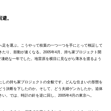
回避。
。
足を運ぶ。こうやって枝葉の一つ一つを手にとって検証して
たり、鼓動が速くなる。2005年4月、持ち家プロジェクト開
酷で凄絶な一年でした。地雷原を横目に見ながら薄氷を渡るよう
しの持ち家プロジェクトの全貌です。どんな住まいの形態を
どう決断を下したのか。そして、どう夫婦ゲンカしたか。追体
い。では、時計の針を逆に回し、2005年4月の東京へ。