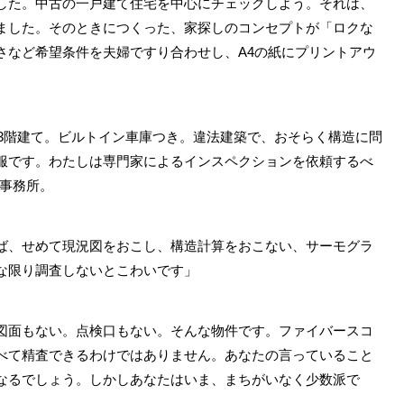
た。中古の一戸建て住宅を中心にチェックしよう。それは、
ました。そのときにつくった、家探しのコンセプトが「ロクな
さなど希望条件を夫婦ですり合わせし、A4の紙にプリントアウ
。
3階建て。ビルトイン車庫つき。違法建築で、おそらく構造に問
服です。わたしは専門家によるインスペクションを依頼するべ
S事務所。
ば、せめて現況図をおこし、構造計算をおこない、サーモグラ
な限り調査しないとこわいです」
図面もない。点検口もない。そんな物件です。ファイバースコ
べて精査できるわけではありません。あなたの言っていること
なるでしょう。しかしあなたはいま、まちがいなく少数派で