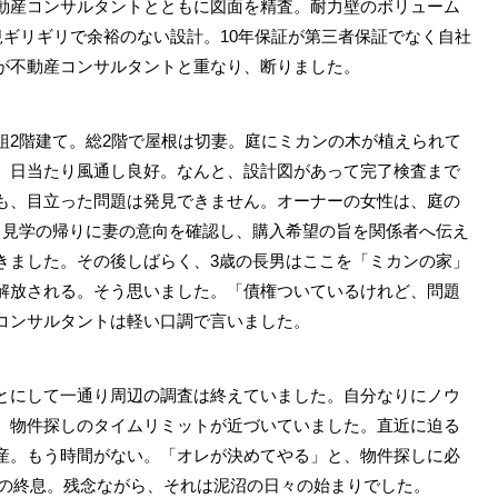
動産コンサルタントとともに図面を精査。耐力壁のボリューム
規ギリギリで余裕のない設計。10年保証が第三者保証でなく自社
が不動産コンサルタントと重なり、断りました。
組2階建て。総2階で屋根は切妻。庭にミカンの木が植えられて
。日当たり風通し良好。なんと、設計図があって完了検査まで
も、目立った問題は発見できません。オーナーの女性は、庭の
。見学の帰りに妻の意向を確認し、購入希望の旨を関係者へ伝え
きました。その後しばらく、3歳の長男はここを「ミカンの家」
解放される。そう思いました。「債権ついているけれど、問題
コンサルタントは軽い口調で言いました。
にして一通り周辺の調査は終えていました。自分なりにノウ
、物件探しのタイムリミットが近づいていました。直近に迫る
産。もう時間がない。「オレが決めてやる」と、物件探しに必
探しの終息。残念ながら、それは泥沼の日々の始まりでした。