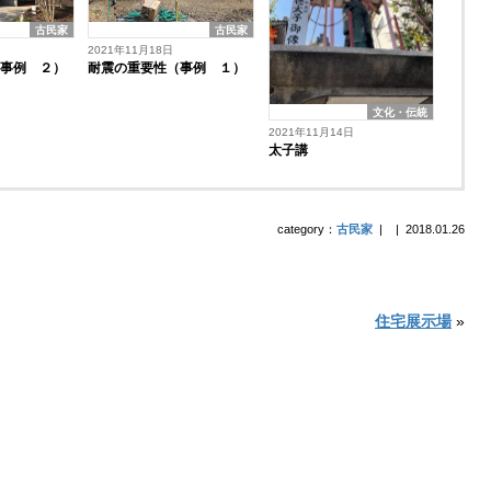
古民家
古民家
2021年11月18日
耐震の重要性（事例 １）
（事例 ２）
文化・伝統
2021年11月14日
太子講
category：
古民家
|
|
2018.01.26
住宅展示場
»