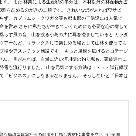
ます。 また 林業による生産額の半分は、木材以外の林産物が占
8割を占めるのがきのこ類です。 きれいな沢があればワサビ・
限らず、カブトムシ・クワガタ等も都市部の子供達には人気で
が命を営み さらに私たちが生きていくためにも必要な心の癒して
を揺らす風の音、山を渡る小鳥の声に耳を澄ましていると カラダ
験ツアーなど、リラックスして楽しめる場として山林を使っても
ンプ場やアスレチック施設です。 もっと規模を広げるとコテージ
せん。 川があれば、自然に近い河川型の釣り堀も、家族連れに
光発電も流行りました。 山を元気にする方法は・・・・試行錯誤
せて「ビジネス」にしなきゃなりません。 そうしないと「日本は
可能な循環型建築社会の創造を目指し古材FC事業を立ち上げ全国