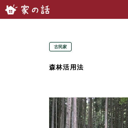
家の話.com
古民家
森林活用法