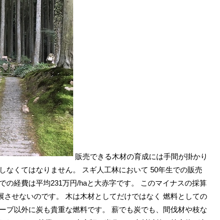
販売できる木材の育成には手間が掛かり
しなくてはなりません。 スギ人工林において 50年生での販売
生までの経費は平均231万円/haと大赤字です。 このマイナスの採算
展させないのです。 木は木材としてだけではなく 燃料としての
トーブ以外に炭も貴重な燃料です。 薪でも炭でも、間伐材や枝な