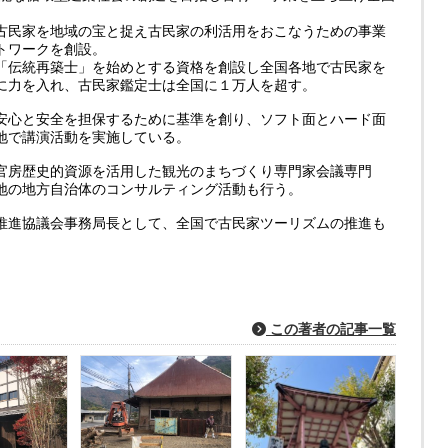
古民家を地域の宝と捉え古民家の利活用をおこなうための事業
トワークを創設。
「伝統再築士」を始めとする資格を創設し全国各地で古民家を
に力を入れ、古民家鑑定士は全国に１万人を超す。
安心と安全を担保するために基準を創り、ソフト面とハード面
地で講演活動を実施している。
官房歴史的資源を活用した観光のまちづくり専門家会議専門
地の地方自治体のコンサルティング活動も行う。
推進協議会事務局長として、全国で古民家ツーリズムの推進も
この著者の記事一覧