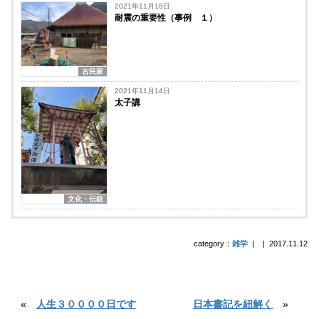
2021年11月18日
耐震の重要性（事例 １）
古民家
2021年11月14日
太子講
文化・伝統
category：
雑学
|
|
2017.11.12
«
人生３００００日です
日本書記を紐解く
»