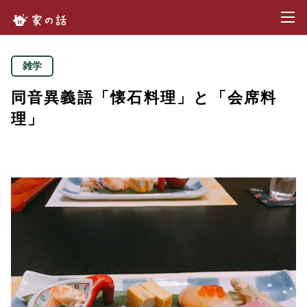
toggl
家の話.com
雑学
同音異義語「懐石料理」と「会席料
理」