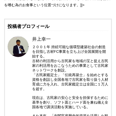
を嗜む為のお食事という位置づけになります。]]>
投稿者プロフィール
井上幸一
２００１年 持続可能な循環型建築社会の創造
を目指し古材FC事業を立ち上げ全国展開を開
始する。
古材の利活用から古民家を地域の宝と捉え古民
家の利活用をおこなうための事業として古民家
ネットワークを創設。
「古民家鑑定士」「伝統再築士」を始めとする
資格を創設し全国各地で古民家を取り扱う人材
育成に力を入れ、古民家鑑定士は全国に１万人
を超す。
現在は、古民家の安心と安全を担保するために
基準を創り、ソフト面とハード面を兼ね備え全
国各地で講演活動を実施している。
また本年、「内閣官房歴史的資源を活用した観