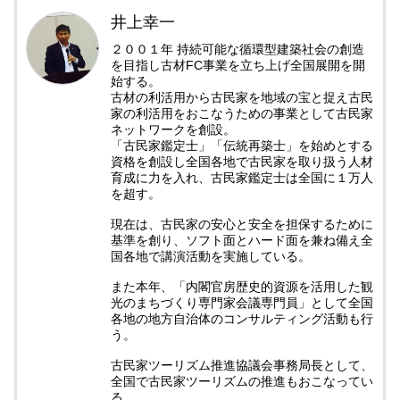
井上幸一
２００１年 持続可能な循環型建築社会の創造
を目指し古材FC事業を立ち上げ全国展開を開
始する。
古材の利活用から古民家を地域の宝と捉え古民
家の利活用をおこなうための事業として古民家
ネットワークを創設。
「古民家鑑定士」「伝統再築士」を始めとする
資格を創設し全国各地で古民家を取り扱う人材
育成に力を入れ、古民家鑑定士は全国に１万人
を超す。
現在は、古民家の安心と安全を担保するために
基準を創り、ソフト面とハード面を兼ね備え全
国各地で講演活動を実施している。
また本年、「内閣官房歴史的資源を活用した観
光のまちづくり専門家会議専門員」として全国
各地の地方自治体のコンサルティング活動も行
う。
古民家ツーリズム推進協議会事務局長として、
全国で古民家ツーリズムの推進もおこなってい
る。