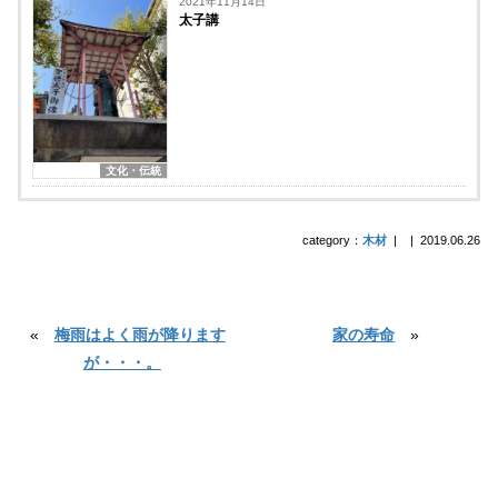
2021年11月14日
太子講
文化・伝統
category：
木材
|
|
2019.06.26
«
梅雨はよく雨が降ります
家の寿命
»
が・・・。