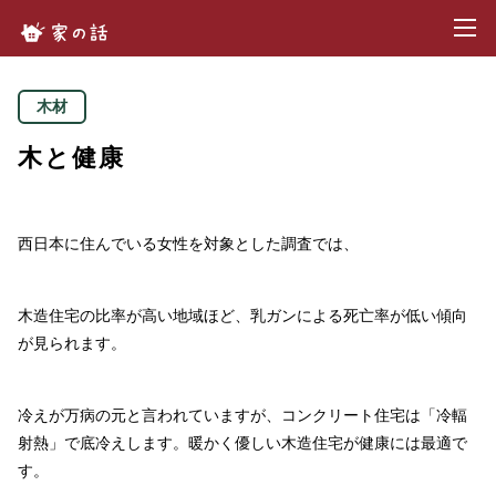
toggl
家の話.com
木材
木と健康
西日本に住んでいる女性を対象とした調査では、
木造住宅の比率が高い地域ほど、乳ガンによる死亡率が低い傾向
が見られます。
冷えが万病の元と言われていますが、コンクリート住宅は「冷輻
射熱」で底冷えします。暖かく優しい木造住宅が健康には最適で
す。