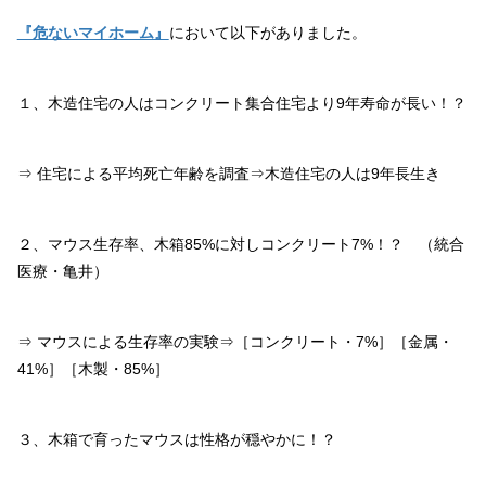
『危ないマイホーム』
において以下がありました。
１、木造住宅の人はコンクリート集合住宅より9年寿命が長い！？
⇒ 住宅による平均死亡年齢を調査⇒木造住宅の人は9年長生き
２、マウス生存率、木箱85%に対しコンクリート7%！？ （統合
医療・亀井）
⇒ マウスによる生存率の実験⇒［コンクリート・7%］［金属・
41%］［木製・85%］
３、木箱で育ったマウスは性格が穏やかに！？