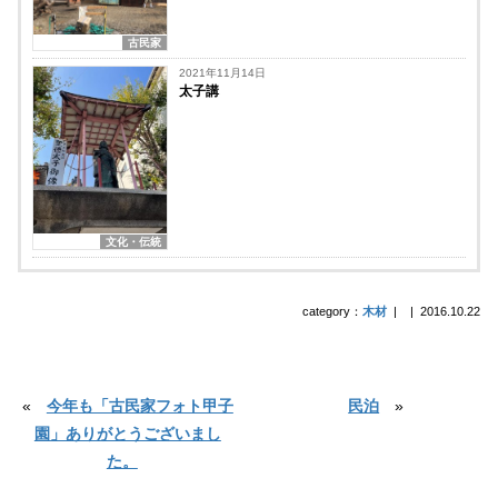
古民家
2021年11月14日
太子講
文化・伝統
category：
木材
|
|
2016.10.22
«
今年も「古民家フォト甲子
民泊
»
園」ありがとうございまし
た。