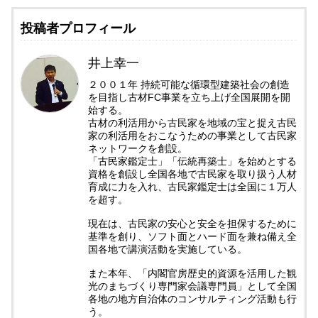
投稿者プロフィール
井上幸一
２００１年 持続可能な循環型建築社会の創造
を目指し古材FC事業を立ち上げ全国展開を開
始する。
古材の利活用から古民家を地域の宝と捉え古民
家の利活用をおこなうための事業として古民家
ネットワークを創設。
「古民家鑑定士」「伝統再築士」を始めとする
資格を創設し全国各地で古民家を取り扱う人材
育成に力を入れ、古民家鑑定士は全国に１万人
を超す。
現在は、古民家の安心と安全を担保するために
基準を創り、ソフト面とハード面を兼ね備え全
国各地で講演活動を実施している。
また本年、「内閣官房歴史的資源を活用した観
光のまちづくり専門家会議専門員」として全国
各地の地方自治体のコンサルティング活動も行
う。