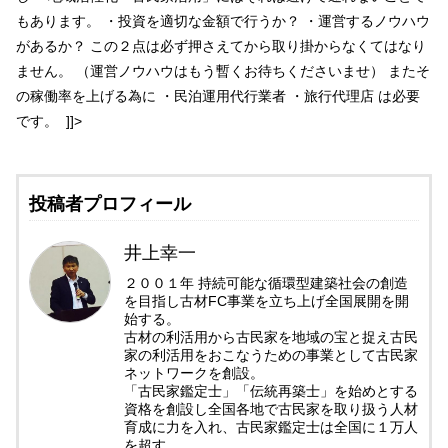
もあります。 ・投資を適切な金額で行うか？ ・運営するノウハウ
があるか？ この２点は必ず押さえてから取り掛からなくてはなり
ません。 （運営ノウハウはもう暫くお待ちくださいませ） またそ
の稼働率を上げる為に ・民泊運用代行業者 ・旅行代理店 は必要
です。 ]]>
投稿者プロフィール
井上幸一
２００１年 持続可能な循環型建築社会の創造
を目指し古材FC事業を立ち上げ全国展開を開
始する。
古材の利活用から古民家を地域の宝と捉え古民
家の利活用をおこなうための事業として古民家
ネットワークを創設。
「古民家鑑定士」「伝統再築士」を始めとする
資格を創設し全国各地で古民家を取り扱う人材
育成に力を入れ、古民家鑑定士は全国に１万人
を超す。