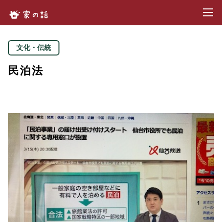
toggl
家の話.com
文化・伝統
民泊法