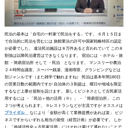
民泊の基本は「自宅の一軒家で民泊をする」です。 ６月１５日ま
で合法的に民泊を営むには 旅館業法の許可や国家戦略特区の認定
が必要でした。 違法民泊施設は８万件あると言われていて この８
割強は以降民泊運営はできなくなります。 宿泊には ・ホテル・旅
館 ・簡易宿泊所 そして ・民泊 となります。 マンスリーや農泊
２４時間会議室、スーパー銭湯、漫画喫茶、グランピングなどは
別ジャンルです（また雑学で触れますね） 民泊は基本年間180日
の営業日数の範囲内ですが 自治体の３割超は、曜日や地域を限定
するなど上乗せ規制を設けます。 新しくビジネスとして古民家活
用するには ・「民泊＋他の活用（※）」 ・「簡易宿泊所」 この
２つが考えられます。 ※レストランなどが主流ですが オススメは
ブライダル
なにより「金額が高くて業務提携があれば楽」 ビジ
ネスですからいずれも相当の覚悟（経営計画）が必要です。 しか
し 「地域活性化＝古民家活用」にはそれは避けて通れないことで