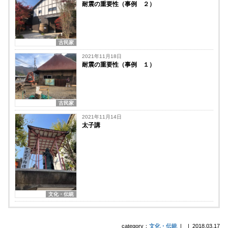
耐震の重要性（事例 ２）
古民家
2021年11月18日
耐震の重要性（事例 １）
古民家
2021年11月14日
太子講
文化・伝統
category：
文化・伝統
|
|
2018.03.17