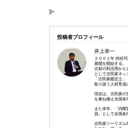
]]>
投稿者プロフィール
井上幸一
２００１年 持続
展開を開始する。
古材の利活用から
として古民家ネッ
「古民家鑑定士」
取り扱う人材育成
現在は、古民家の
を兼ね備え全国各
また本年、「内閣
員」として全国各
古民家ツーリズム