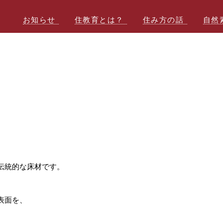
お知らせ
住教育とは？
住み方の話
自然
伝統的な床材です。
表面を、