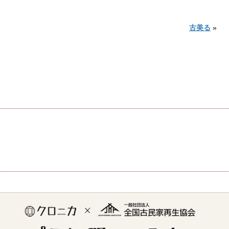
古美る
»