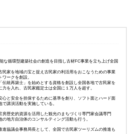
可能な循環型建築社会の創造を目指し古材FC事業を立ち上げ全国
古民家を地域の宝と捉え古民家の利活用をおこなうための事業
トワークを創設。
「伝統再築士」を始めとする資格を創設し全国各地で古民家を
に力を入れ、古民家鑑定士は全国に１万人を超す。
安心と安全を担保するために基準を創り、ソフト面とハード面
地で講演活動を実施している。
官房歴史的資源を活用した観光のまちづくり専門家会議専門
地の地方自治体のコンサルティング活動も行う。
推進協議会事務局長として、全国で古民家ツーリズムの推進も