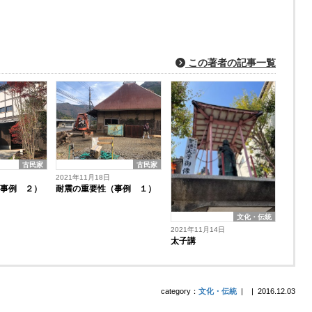
この著者の記事一覧
古民家
古民家
2021年11月18日
耐震の重要性（事例 １）
（事例 ２）
文化・伝統
2021年11月14日
太子講
category：
文化・伝統
|
|
2016.12.03