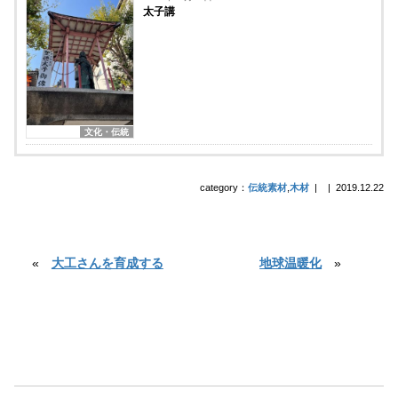
太子講
文化・伝統
category：
伝統素材
,
木材
|
|
2019.12.22
«
大工さんを育成する
地球温暖化
»