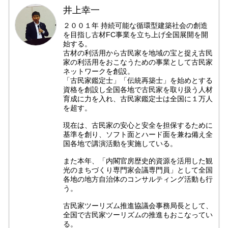
井上幸一
２００１年 持続可能な循環型建築社会の創造
を目指し古材FC事業を立ち上げ全国展開を開
始する。
古材の利活用から古民家を地域の宝と捉え古民
家の利活用をおこなうための事業として古民家
ネットワークを創設。
「古民家鑑定士」「伝統再築士」を始めとする
資格を創設し全国各地で古民家を取り扱う人材
育成に力を入れ、古民家鑑定士は全国に１万人
を超す。
現在は、古民家の安心と安全を担保するために
基準を創り、ソフト面とハード面を兼ね備え全
国各地で講演活動を実施している。
また本年、「内閣官房歴史的資源を活用した観
光のまちづくり専門家会議専門員」として全国
各地の地方自治体のコンサルティング活動も行
う。
古民家ツーリズム推進協議会事務局長として、
全国で古民家ツーリズムの推進もおこなってい
る。