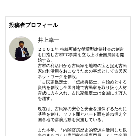
投稿者プロフィール
井上幸一
２００１年 持続可能な循環型建築社会の創造
を目指し古材FC事業を立ち上げ全国展開を開
始する。
古材の利活用から古民家を地域の宝と捉え古民
家の利活用をおこなうための事業として古民家
ネットワークを創設。
「古民家鑑定士」「伝統再築士」を始めとする
資格を創設し全国各地で古民家を取り扱う人材
育成に力を入れ、古民家鑑定士は全国に１万人
を超す。
現在は、古民家の安心と安全を担保するために
基準を創り、ソフト面とハード面を兼ね備え全
国各地で講演活動を実施している。
また本年、「内閣官房歴史的資源を活用した観
光のまちづくり専門家会議専門員」として全国