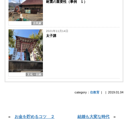
耐震の重要性（事例 １）
古民家
2021年11月14日
太子講
文化・伝統
category：
住教育
|
|
2019.01.04
«
お金を貯めるコツ ２
結婚も大変な時代
»