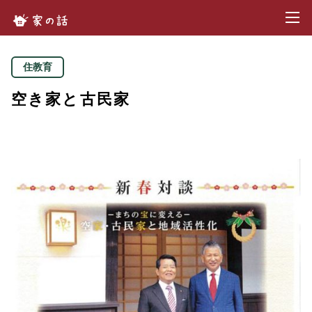
toggl
家の話.com
住教育
空き家と古民家