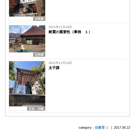
古民家
2021年11月18日
耐震の重要性（事例 １）
古民家
2021年11月14日
太子講
文化・伝統
category：
住教育
|
|
2017.06.22