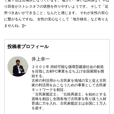
り田舎がストレスオフの状態を作りやすいようです。 そして「近
所づきあいができること」なんだと感じます。 それが女性の安心
に繋がるんですね。 女性の安心なくして「地方移住」など有りえ
ませんね。]]>
投稿者プロフィール
井上幸一
２００１年 持続可能な循環型建築社会の創造
を目指し古材FC事業を立ち上げ全国展開を開
始する。
古材の利活用から古民家を地域の宝と捉え古民
家の利活用をおこなうための事業として古民家
ネットワークを創設。
「古民家鑑定士」「伝統再築士」を始めとする
資格を創設し全国各地で古民家を取り扱う人材
育成に力を入れ、古民家鑑定士は全国に１万人
を超す。