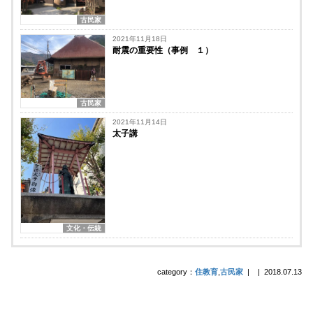
古民家
2021年11月18日
耐震の重要性（事例 １）
古民家
2021年11月14日
太子講
文化・伝統
category：
住教育
,
古民家
|
|
2018.07.13