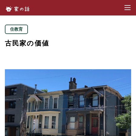
toggl
家の話.com
住教育
古民家の価値