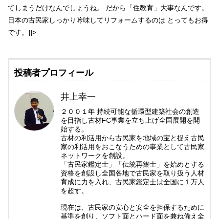
てしまうだけなんでしょうね。 だから「住教育」大事なんです。
日本の古民家しっかり吟味してリフォームするのは とってもお得
です。]]>
投稿者プロフィール
井上幸一
２００１年 持続可能な循環型建築社会の創造
を目指し古材FC事業を立ち上げ全国展開を開
始する。
古材の利活用から古民家を地域の宝と捉え古民
家の利活用をおこなうための事業として古民家
ネットワークを創設。
「古民家鑑定士」「伝統再築士」を始めとする
資格を創設し全国各地で古民家を取り扱う人材
育成に力を入れ、古民家鑑定士は全国に１万人
を超す。
現在は、古民家の安心と安全を担保するために
基準を創り、ソフト面とハード面を兼ね備え全