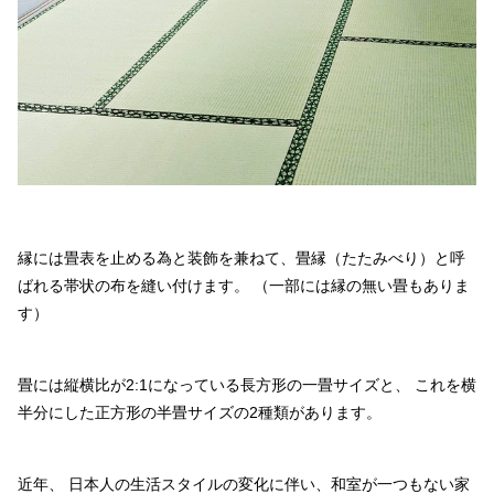
縁には畳表を止める為と装飾を兼ねて、畳縁（たたみべり）と呼
ばれる帯状の布を縫い付けます。
（一部には縁の無い畳もありま
す）
畳には縦横比が2:1になっている長方形の一畳サイズと、
これを横
半分にした正方形の半畳サイズの2種類があります。
近年、
日本人の生活スタイルの変化に伴い、和室が一つもない家