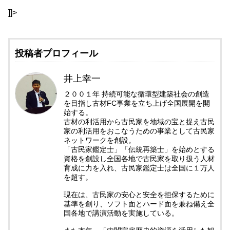
]]>
投稿者プロフィール
井上幸一
２００１年 持続可能な循環型建築社会の創造
を目指し古材FC事業を立ち上げ全国展開を開
始する。
古材の利活用から古民家を地域の宝と捉え古民
家の利活用をおこなうための事業として古民家
ネットワークを創設。
「古民家鑑定士」「伝統再築士」を始めとする
資格を創設し全国各地で古民家を取り扱う人材
育成に力を入れ、古民家鑑定士は全国に１万人
を超す。
現在は、古民家の安心と安全を担保するために
基準を創り、ソフト面とハード面を兼ね備え全
国各地で講演活動を実施している。