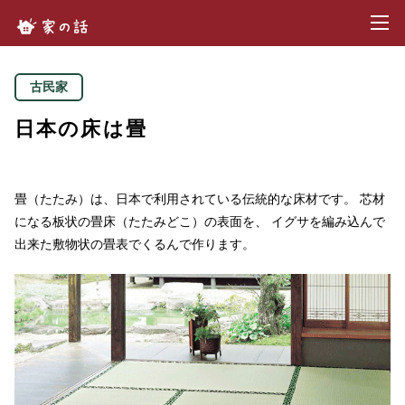
toggl
家の話.com
古民家
日本の床は畳
畳（たたみ）は、日本で利用されている伝統的な床材です。
芯材
になる板状の畳床（たたみどこ）の表面を、
イグサを編み込んで
出来た敷物状の畳表でくるんで作ります。