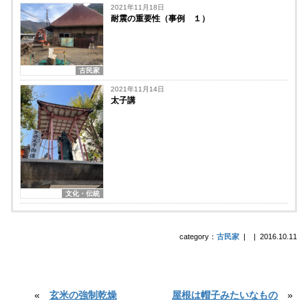
2021年11月18日
耐震の重要性（事例 １）
古民家
2021年11月14日
太子講
文化・伝統
category：
古民家
|
|
2016.10.11
«
玄米の強制乾燥
屋根は帽子みたいなもの
»