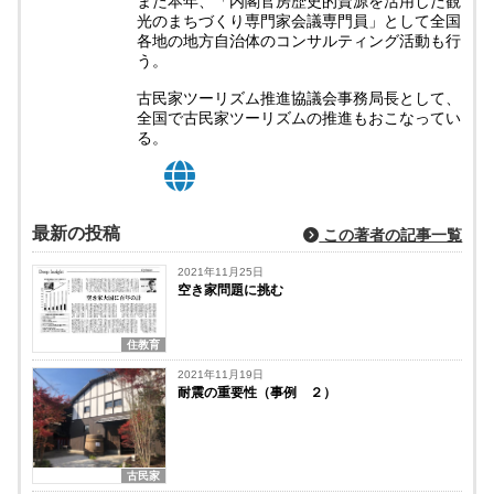
また本年、「内閣官房歴史的資源を活用した観
光のまちづくり専門家会議専門員」として全国
各地の地方自治体のコンサルティング活動も行
う。
古民家ツーリズム推進協議会事務局長として、
全国で古民家ツーリズムの推進もおこなってい
る。
最新の投稿
この著者の記事一覧
2021年11月25日
空き家問題に挑む
住教育
2021年11月19日
耐震の重要性（事例 ２）
古民家