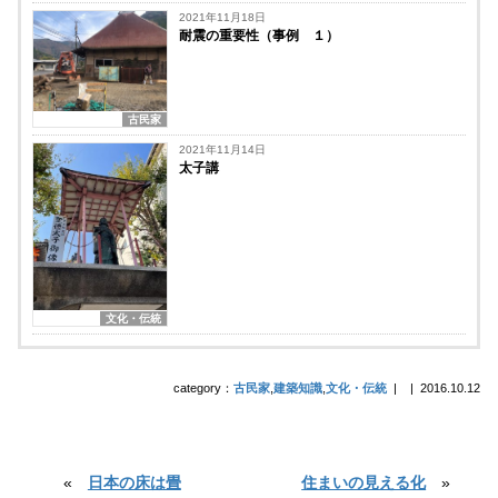
2021年11月18日
耐震の重要性（事例 １）
古民家
2021年11月14日
太子講
文化・伝統
category：
古民家
,
建築知識
,
文化・伝統
|
|
2016.10.12
«
日本の床は畳
住まいの見える化
»