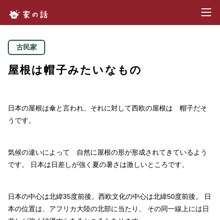
toggl
家の話.com
古民家
屋根は帽子みたいなもの
日本の屋根は傘と言われ、それに対して西欧の屋根は 帽子だそ
うです。
気候の違いによって 自然に屋根の形が形成されてきているよう
です。
日本は日差しが強く夏の暑さは激しいところです。
日本の中心は北緯35度前後。
西欧文化の中心は北緯50度前後。
日
本の位置は、アフリカ大陸の北部に当たり、
その同一線上には日