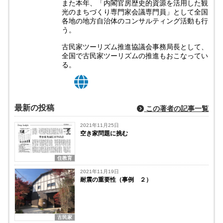
また本年、「内閣官房歴史的資源を活用した観
光のまちづくり専門家会議専門員」として全国
各地の地方自治体のコンサルティング活動も行
う。
古民家ツーリズム推進協議会事務局長として、
全国で古民家ツーリズムの推進もおこなってい
る。
最新の投稿
この著者の記事一覧
2021年11月25日
空き家問題に挑む
住教育
2021年11月19日
耐震の重要性（事例 ２）
古民家