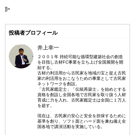
]]>
投稿者プロフィール
井上幸一
２００１年 持続可能な循環型建築社会の創造
を目指し古材FC事業を立ち上げ全国展開を開
始する。
古材の利活用から古民家を地域の宝と捉え古民
家の利活用をおこなうための事業として古民家
ネットワークを創設。
「古民家鑑定士」「伝統再築士」を始めとする
資格を創設し全国各地で古民家を取り扱う人材
育成に力を入れ、古民家鑑定士は全国に１万人
を超す。
現在は、古民家の安心と安全を担保するために
基準を創り、ソフト面とハード面を兼ね備え全
国各地で講演活動を実施している。