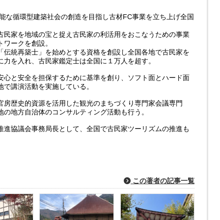
可能な循環型建築社会の創造を目指し古材FC事業を立ち上げ全国
古民家を地域の宝と捉え古民家の利活用をおこなうための事業
トワークを創設。
「伝統再築士」を始めとする資格を創設し全国各地で古民家を
に力を入れ、古民家鑑定士は全国に１万人を超す。
安心と安全を担保するために基準を創り、ソフト面とハード面
地で講演活動を実施している。
官房歴史的資源を活用した観光のまちづくり専門家会議専門
地の地方自治体のコンサルティング活動も行う。
推進協議会事務局長として、全国で古民家ツーリズムの推進も
この著者の記事一覧