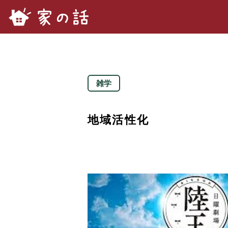
家の話.com
雑学
地域活性化