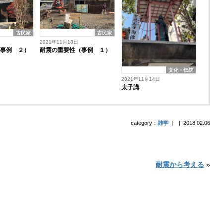
古民家
古民家
2021年11月18日
耐震の重要性（事例 １）
（事例 ２）
文化・伝統
2021年11月14日
太子講
category：
雑学
|
|
2018.02.06
耐震から考える
»