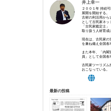
井上幸一
２００１年 持続
展開を開始する。
古材の利活用から
として古民家ネッ
「古民家鑑定士」
取り扱う人材育成
現在は、古民家の
を兼ね備え全国各
また本年、「内閣
員」として全国各
古民家ツーリズム
おこなっている。
最新の投稿