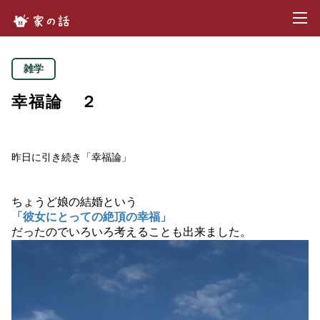
toggl
家の話.com
雑学
幸福論 ２
昨日に引き続き「幸福論」
ちょうど娘の結婚という
「彼女にとっての絶頂の幸福」
だったのでいろいろ考えることも出来ました。