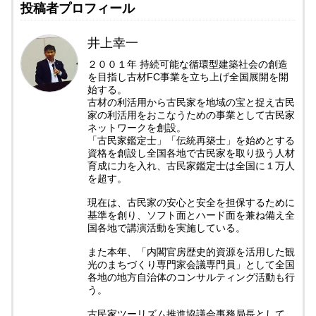
投稿者プロフィール
井上幸一
２００１年 持続可能な循環型建築社会の創造
を目指し古材FC事業を立ち上げ全国展開を開
始する。
古材の利活用から古民家を地域の宝と捉え古民
家の利活用をおこなうための事業として古民家
ネットワークを創設。
「古民家鑑定士」「伝統再築士」を始めとする
資格を創設し全国各地で古民家を取り扱う人材
育成に力を入れ、古民家鑑定士は全国に１万人
を超す。
現在は、古民家の安心と安全を担保するために
基準を創り、ソフト面とハード面を兼ね備え全
国各地で講演活動を実施している。
また本年、「内閣官房歴史的資源を活用した観
光のまちづくり専門家会議専門員」として全国
各地の地方自治体のコンサルティング活動も行
う。
古民家ツーリズム推進協議会事務局長として、