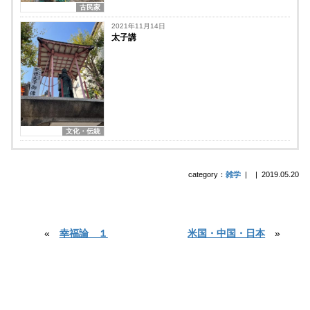
古民家
2021年11月14日
太子講
文化・伝統
category：
雑学
|
|
2019.05.20
«
幸福論 １
米国・中国・日本
»