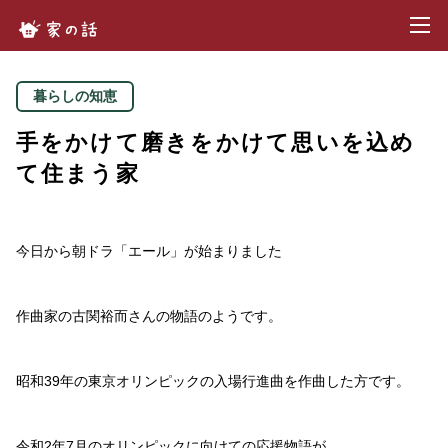
toggl
家の話.com
暮らしの知恵
手をかけて磨きをかけて思いを込め
て住まう家
今日から朝ドラ「エール」が始まりました
作曲家の古関裕而さんの物語のようです。
昭和39年の東京オリンピックの入場行進曲を作曲した方です。
令和2年7月のオリンピックに向けての応援物語が