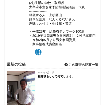
(株)生活の学校 取締役
太宰府市空き家予防推進協議会 代表
---------------
尊敬する人：上杉鷹山
好きな言葉：なんくるないさぁ
趣味：片付け・生け花・書道
---------------
・平成28年 総務省テレワーク100選
・2019年福岡県男女参画表彰 女性活躍部門
・令和2年5月より男女参画委員
・家事塾養成講座開催
最新の投稿
この著者の記事一覧
2020年7月10日
相見積もりって何でしょう。