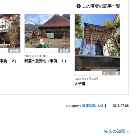
この著者の記事一覧
古民家
古民家
2021年11月18日
耐震の重要性（事例 １）
（事例 ２）
文化・伝統
2021年11月14日
太子講
category：
建築知識
,
木材
|
|
2016.07.06
先人の知恵
»