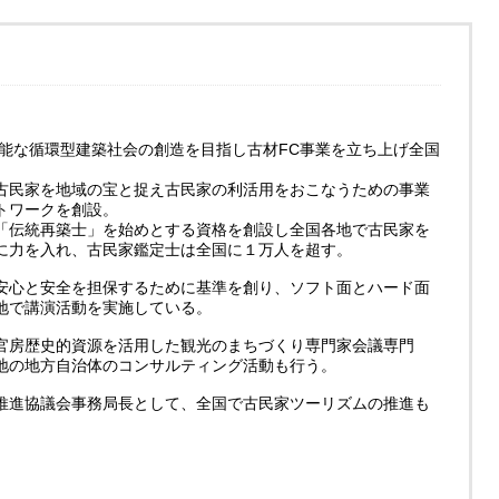
可能な循環型建築社会の創造を目指し古材FC事業を立ち上げ全国
古民家を地域の宝と捉え古民家の利活用をおこなうための事業
トワークを創設。
「伝統再築士」を始めとする資格を創設し全国各地で古民家を
に力を入れ、古民家鑑定士は全国に１万人を超す。
安心と安全を担保するために基準を創り、ソフト面とハード面
地で講演活動を実施している。
官房歴史的資源を活用した観光のまちづくり専門家会議専門
地の地方自治体のコンサルティング活動も行う。
推進協議会事務局長として、全国で古民家ツーリズムの推進も