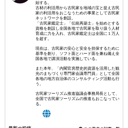
始する。
古材の利活用から古民家を地域の宝と捉え古民
家の利活用をおこなうための事業として古民家
ネットワークを創設。
「古民家鑑定士」「伝統再築士」を始めとする
資格を創設し全国各地で古民家を取り扱う人材
育成に力を入れ、古民家鑑定士は全国に１万人
を超す。
現在は、古民家の安心と安全を担保するために
基準を創り、ソフト面とハード面を兼ね備え全
国各地で講演活動を実施している。
また本年、「内閣官房歴史的資源を活用した観
光のまちづくり専門家会議専門員」として全国
各地の地方自治体のコンサルティング活動も行
う。
古民家ツーリズム推進協議会事務局長として、
全国で古民家ツーリズムの推進もおこなってい
る。