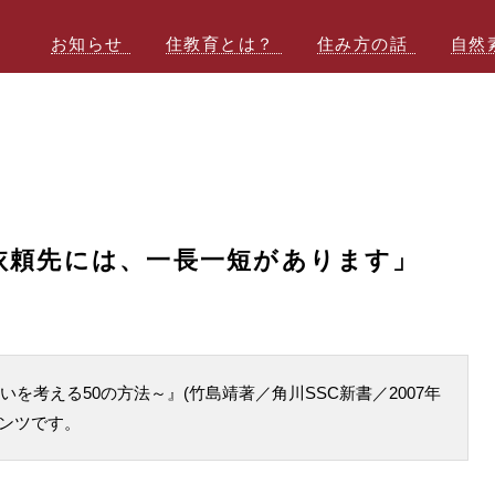
お知らせ
住教育とは？
住み方の話
自然
の依頼先には、一長一短があります」
を考える50の方法～』(竹島靖著／角川SSC新書／2007年
テンツです。