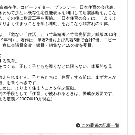
。東京都在住。コピーライター、プランナー、日本住育の会代表。
きわめて少ない既存住宅性能表示を利用して耐震診断をおこな
入。その後に耐震工事を実施。「日本住育の会」は、「よりよ
よりよく住まうことを学ぶ運動」をおこなう非営利の団体。
は、『危ない「住活」』（竹島靖著／竹書房新書／紙版2013年
19年刊）。著作は、単著2冊および共著5冊で合計7冊。コピー
、宣伝会議賞金賞・銀賞・銅賞など15の賞を受賞。
く
する教育。
をつくる、正しく子どもを導くなどに限らない、体系的な見
教えられません。子どもたちに「住育」する前に、まず大人が
観」を養うべきです。
ために、よりよく住まうことを学ぶ運動。
的の手段として「住育」が使われるときは、警戒が必要です。
る定義／2007年10月現在）
この著者の記事一覧