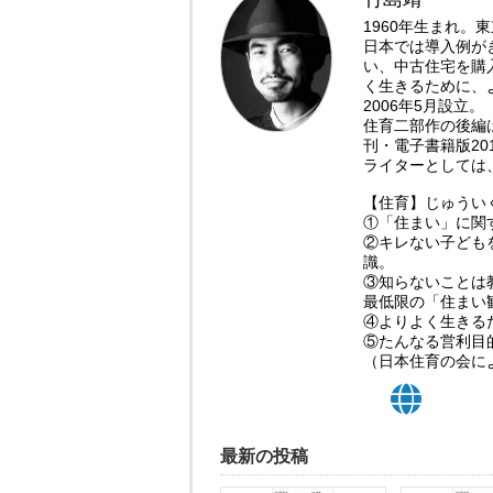
1960年生まれ
日本では導入例が
い、中古住宅を購
く生きるために、
2006年5月設立。
住育二部作の後編
刊・電子書籍版20
ライターとしては
【住育】じゅうい
①「住まい」に関
②キレない子ども
識。
③知らないことは
最低限の「住まい
④よりよく生きる
⑤たんなる営利目
（日本住育の会によ
最新の投稿