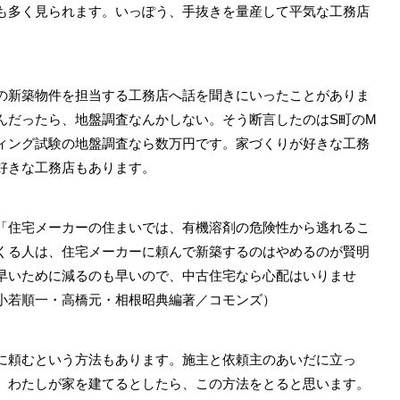
も多く見られます。いっぽう、手抜きを量産して平気な工務店
新築物件を担当する工務店へ話を聞きにいったことがありま
んだったら、地盤調査なんかしない。そう断言したのはS町のM
ィング試験の地盤調査なら数万円です。家づくりが好きな工務
好きな工務店もあります。
住宅メーカーの住まいでは、有機溶剤の危険性から逃れるこ
くる人は、住宅メーカーに頼んで新築するのはやめるのが賢明
早いために減るのも早いので、中古住宅なら心配はいりませ
小若順一・高橋元・相根昭典編著／コモンズ）
に頼むという方法もあります。施主と依頼主のあいだに立っ
。わたしが家を建てるとしたら、この方法をとると思います。