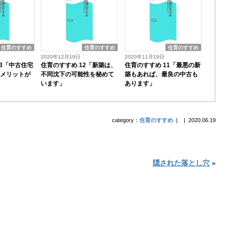
住育のすすめ
住育のすすめ
住育のすすめ
2020年12月19日
2020年11月19日
13「中古住宅
住育のすすめ 12「新築は、
住育のすすめ 11「最悪の新
いメリットが
不同沈下の可能性を秘めて
築もあれば、最良の中古も
います」
あります」
category：
住育のすすめ
|
|
2020.06.19
隠された落とし穴
»