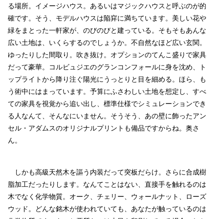
る場所。イメージハウス。あるいはマジックハウスと呼ぶのが的
確です。そう、モデルハウスは陥穽に満ちています。美しい花や
緑をまとった一軒家が、のびのびと建っている。そもそもあんな
広い土地は、いくらするのでしょうか。不自然なほど広い玄関。
ゆったりした間取り。吹き抜け。オプションのてんこ盛りで家具
だって豪華。コルビュジエのグランコンフォールに身を沈め、ト
ップライトから降り注ぐ陽光にうっとりと目を細める。ほら、も
う術中にはまっています。予算にふさわしい土地を想定し、すべ
ての家具を視覚から追い出し、標準仕様でシミュレーションでき
る人なんて、そんなにいません。そうそう、あの壁に飾ったアン
セル・アダムスのオリジナルプリントも備品ですからね。奥さ
ん。
しかも高級天然木を謳う内装だって突板だらけ。さらに合成樹
脂加工だったりします。なんてことはない、直接手を触れるのは
木でなく化学物質。オーク、チェリー、ウォールナット、ローズ
ウッド。どんな銘木が使われていても、あなたが触っているのは