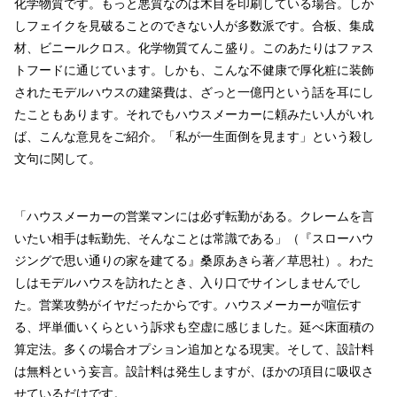
化学物質です。もっと悪質なのは木目を印刷している場合。しか
しフェイクを見破ることのできない人が多数派です。合板、集成
材、ビニールクロス。化学物質てんこ盛り。このあたりはファス
トフードに通じています。しかも、こんな不健康で厚化粧に装飾
されたモデルハウスの建築費は、ざっと一億円という話を耳にし
たこともあります。それでもハウスメーカーに頼みたい人がいれ
ば、こんな意見をご紹介。「私が一生面倒を見ます」という殺し
文句に関して。
「ハウスメーカーの営業マンには必ず転勤がある。クレームを言
いたい相手は転勤先、そんなことは常識である」（『スローハウ
ジングで思い通りの家を建てる』桑原あきら著／草思社）。わた
しはモデルハウスを訪れたとき、入り口でサインしませんでし
た。営業攻勢がイヤだったからです。ハウスメーカーが喧伝す
る、坪単価いくらという訴求も空虚に感じました。延べ床面積の
算定法。多くの場合オプション追加となる現実。そして、設計料
は無料という妄言。設計料は発生しますが、ほかの項目に吸収さ
せているだけです。