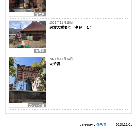
古民家
2021年11月18日
耐震の重要性（事例 １）
古民家
2021年11月14日
太子講
文化・伝統
category：
住教育
|
|
2020.11.01