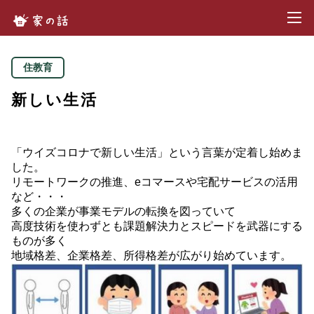
toggl
家の話.com
住教育
新しい生活
「ウイズコロナで新しい生活」という言葉が定着し始めま
した。
リモートワークの推進、eコマースや宅配サービスの活用
など・・・
多くの企業が事業モデルの転換を図っていて
高度技術を使わずとも課題解決力とスピードを武器にする
ものが多く
地域格差、企業格差、所得格差が広がり始めています。