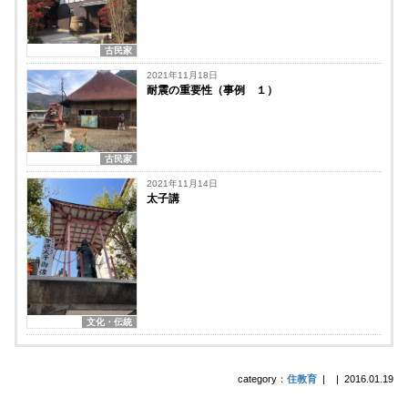
古民家
2021年11月18日
耐震の重要性（事例 １）
古民家
2021年11月14日
太子講
文化・伝統
category：
住教育
|
|
2016.01.19