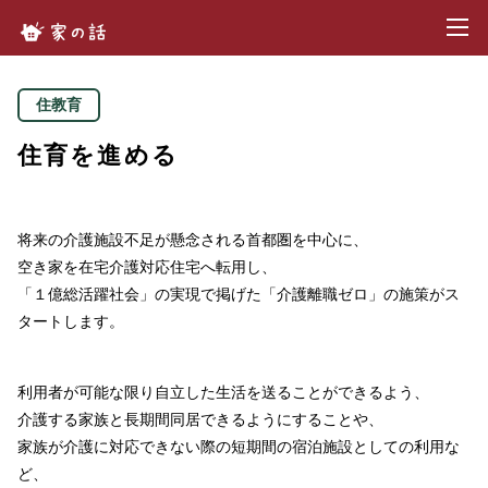
toggl
家の話.com
住教育
住育を進める
将来の介護施設不足が懸念される首都圏を中心に、
空き家を在宅介護対応住宅へ転用し、
「１億総活躍社会」の実現で掲げた「介護離職ゼロ」の施策がス
タートします。
利用者が可能な限り自立した生活を送ることができるよう、
介護する家族と長期間同居できるようにすることや、
家族が介護に対応できない際の短期間の宿泊施設としての利用な
ど、