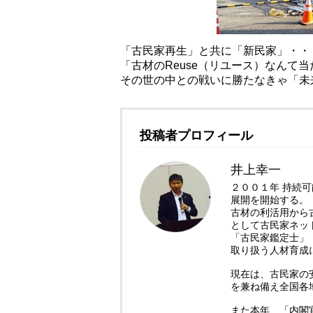
「古民家再生」と共に「新民家」・・
「古材のReuse（リユース）なんて
その世の中との戦いに勝たなきゃ「未
投稿者プロフィール
井上幸一
２００１年 持続
展開を開始する。
古材の利活用から
として古民家ネッ
「古民家鑑定士」
取り扱う人材育成
現在は、古民家の
を兼ね備え全国各
また本年、「内閣