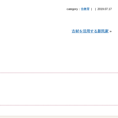
category：
住教育
|
|
2019.07.17
古材を活用する新民家
»