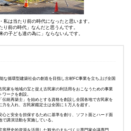
・私は当たり前の時代になったと思います。
当たり前の時代」なんだと思うんです。
来の子ども達の為に」ならないんです。
可能な循環型建築社会の創造を目指し古材FC事業を立ち上げ全国
古民家を地域の宝と捉え古民家の利活用をおこなうための事業
トワークを創設。
「伝統再築士」を始めとする資格を創設し全国各地で古民家を
に力を入れ、古民家鑑定士は全国に１万人を超す。
安心と安全を担保するために基準を創り、ソフト面とハード面
地で講演活動を実施している。
官房歴史的資源を活用した観光のまちづくり専門家会議専門