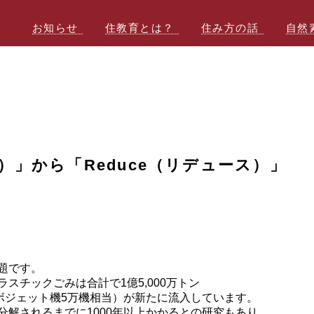
お知らせ
住教育とは？
住み方の話
自然
ル）」から「Reduce（リデュース）」
題です。
スチックごみは合計で1億5,000万トン
ボジェット機5万機相当）が新たに流入しています。
解されるまでに1000年以上かかるとの研究もあり