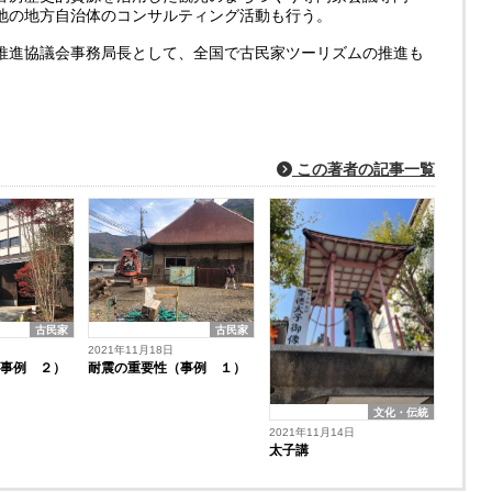
地の地方自治体のコンサルティング活動も行う。
推進協議会事務局長として、全国で古民家ツーリズムの推進も
この著者の記事一覧
古民家
古民家
2021年11月18日
耐震の重要性（事例 １）
（事例 ２）
文化・伝統
2021年11月14日
太子講