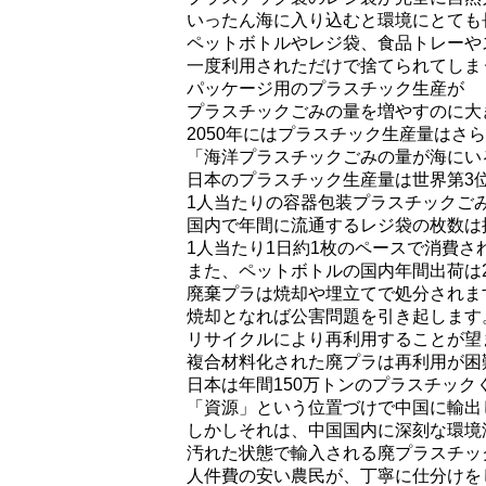
いったん海に入り込むと環境にとても
ペットボトルやレジ袋、食品トレーや
一度利用されただけで捨てられてしま
パッケージ用のプラスチック生産が
プラスチックごみの量を増やすのに大
2050年にはプラスチック生産量はさ
「海洋プラスチックごみの量が海にい
日本のプラスチック生産量は世界第3
1人当たりの容器包装プラスチックご
国内で年間に流通するレジ袋の枚数は推
1人当たり1日約1枚のペースで消費さ
また、ペットボトルの国内年間出荷は2
廃棄プラは焼却や埋立てで処分されま
焼却となれば公害問題を引き起します
リサイクルにより再利用することが望
複合材料化された廃プラは再利用が困
日本は年間150万トンのプラスチック
「資源」という位置づけで中国に輸出
しかしそれは、中国国内に深刻な環境
汚れた状態で輸入される廃プラスチッ
人件費の安い農民が、丁寧に仕分けを