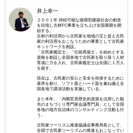
井上幸一
２００１年 持続可能な循環型建築社会の創造
を目指し古材FC事業を立ち上げ全国展開を開
始する。
古材の利活用から古民家を地域の宝と捉え古民
家の利活用をおこなうための事業として古民家
ネットワークを創設。
「古民家鑑定士」「伝統再築士」を始めとする
資格を創設し全国各地で古民家を取り扱う人材
育成に力を入れ、古民家鑑定士は全国に１万人
を超す。
現在は、古民家の安心と安全を担保するために
基準を創り、ソフト面とハード面を兼ね備え全
国各地で講演活動を実施している。
また本年、「内閣官房歴史的資源を活用した観
光のまちづくり専門家会議専門員」として全国
各地の地方自治体のコンサルティング活動も行
う。
古民家ツーリズム推進協議会事務局長として、
全国で古民家ツーリズムの推進もおこなってい