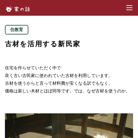
toggl
家の話.com
住教育
古材を活用する新民家
住宅を作らせていただく中で
良く古い古民家に使われていた古材を利用しています。
古材を使うからと言って材料費が安くなる訳でもなく、
価格は新しい木材とほぼ同等です。では、なぜ古材を使うのか。