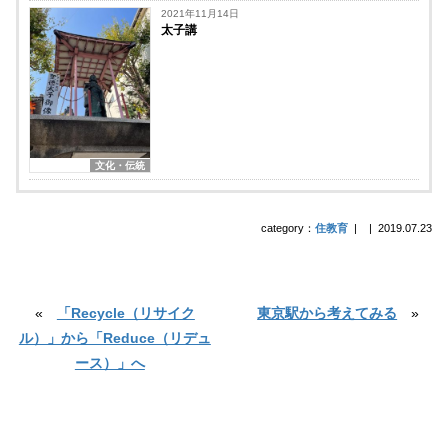
2021年11月14日
太子講
文化・伝統
category：
住教育
|
|
2019.07.23
«
「Recycle（リサイク
東京駅から考えてみる
»
ル）」から「Reduce（リデュ
ース）」へ