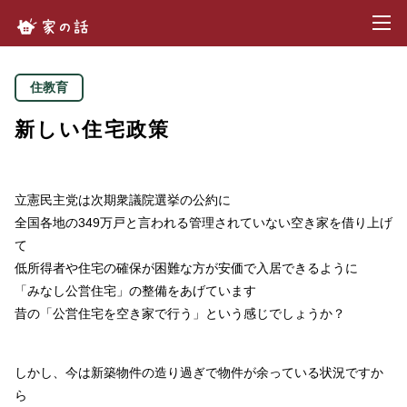
toggl
家の話.com
住教育
新しい住宅政策
立憲民主党は次期衆議院選挙の公約に
全国各地の349万戸と言われる管理されていない空き家を借り上げ
て
低所得者や住宅の確保が困難な方が安価で入居できるように
「みなし公営住宅」の整備をあげています
昔の「公営住宅を空き家で行う」という感じでしょうか？
しかし、今は新築物件の造り過ぎで物件が余っている状況ですか
ら