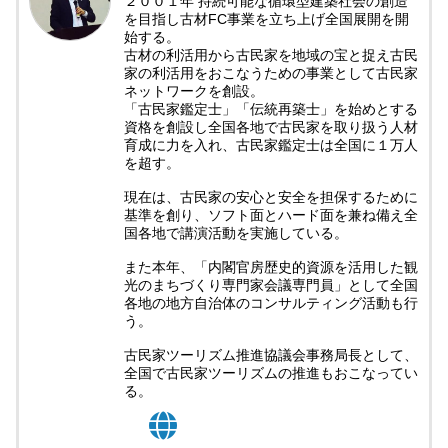
２００１年 持続可能な循環型建築社会の創造
を目指し古材FC事業を立ち上げ全国展開を開
始する。
古材の利活用から古民家を地域の宝と捉え古民
家の利活用をおこなうための事業として古民家
ネットワークを創設。
「古民家鑑定士」「伝統再築士」を始めとする
資格を創設し全国各地で古民家を取り扱う人材
育成に力を入れ、古民家鑑定士は全国に１万人
を超す。
現在は、古民家の安心と安全を担保するために
基準を創り、ソフト面とハード面を兼ね備え全
国各地で講演活動を実施している。
また本年、「内閣官房歴史的資源を活用した観
光のまちづくり専門家会議専門員」として全国
各地の地方自治体のコンサルティング活動も行
う。
古民家ツーリズム推進協議会事務局長として、
全国で古民家ツーリズムの推進もおこなってい
る。