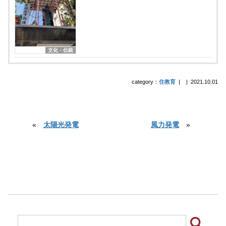
文化・伝統
category：
住教育
|
|
2021.10.01
«
太陽光発電
風力発電
»