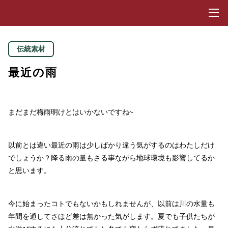
toggl
家の話.com
伝統素材
最近の雨
まだまだ梅雨明けとはいかないですね~
以前とは違い最近の雨は少しばかり違う気がするのはわたしだけ
でしょうか？降る雨の量もさる事ながら地球環境も影響してるか
と思います。
今に始まったコトでもないかもしれませんが、以前は川の水量も
年間を通してさほど差は無かった気がします。夏でも子供たちが