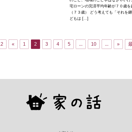
宅ローンの完済平均年齢が７０歳を
（７３歳） どう考えても「それを
どもは […]
12
«
1
2
3
4
5
...
10
...
»
最