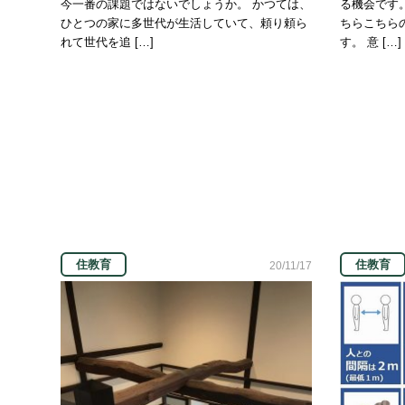
今一番の課題ではないでしょうか。 かつては、
る機会です
ひとつの家に多世代が生活していて、頼り頼ら
ちらこちら
れて世代を追 […]
す。 意 […]
住教育
住教育
20/11/17