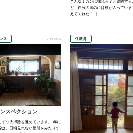
こんなミカンは採れる？と質問する
ど、自分の国のには種が入っていま
えてくれた […]
ンス
住教育
20/12/26
ンスペクション
しずつ大掃除を進めています。 年に
除は、日頃見れない箇所をみたりす