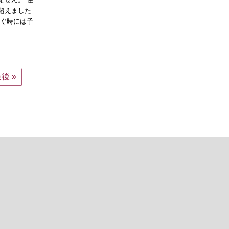
超えました
継ぐ時には子
後 »