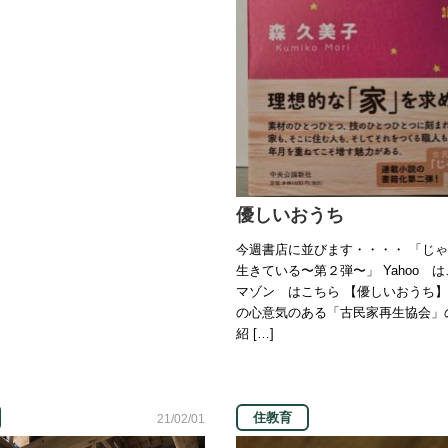
優しいおうち
今週書店に並びます・・・・ 「じ
生きている〜第２弾〜」 Yahoo は
マゾン はこちら 【優しいおうち】
の心意気のある「古民家再生協会」
紹 […]
住教育
21/02/01