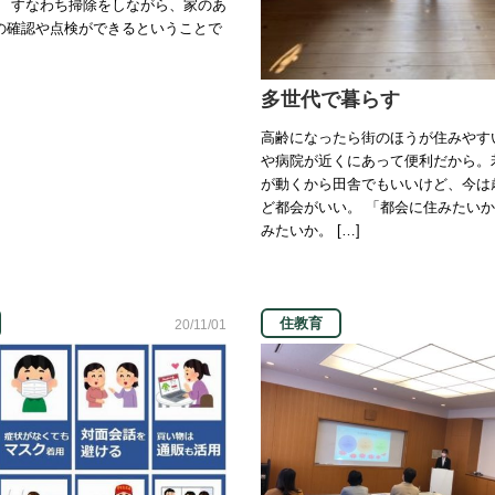
。 すなわち掃除をしながら、家のあ
の確認や点検ができるということで
多世代で暮らす
高齢になったら街のほうが住みやす
や病院が近くにあって便利だから。
が動くから田舎でもいいけど、今は
ど都会がいい。 「都会に住みたい
みたいか。 […]
住教育
20/11/01