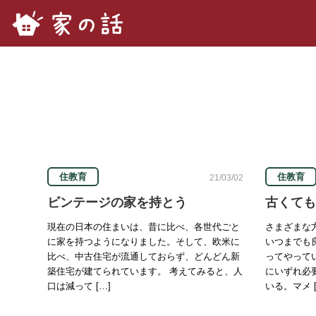
家の話.com
住教育
住教育
21/03/02
ビンテージの家を持とう
古くても
現在の日本の住まいは、昔に比べ、各世代ごと
さまざまな
に家を持つようになりました。そして、欧米に
いつまでも
比べ、中古住宅が流通しておらず、どんどん新
ってやって
築住宅が建てられています。 考えてみると、人
にいずれ必
口は減って […]
いる。マメ [