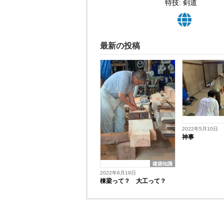
特技: 剣道
最新の投稿
2022年5月10日
神事
建築知識
2022年6月19日
棟梁って？ 大工って？