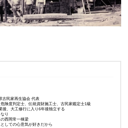
県古民家再生協会 代表
士、危険度判定士、伝統資財施工士、古民家鑑定士1級
卒業後、大工修行に入り6年後独立する
力なり
工の西岡常一棟梁
大工としての心意気が好きだから