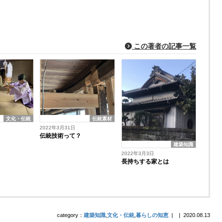
この著者の記事一覧
文化・伝統
伝統素材
2022年3月31日
伝統技術って？
建築知識
2022年3月3日
長持ちする家とは
category：
建築知識
,
文化・伝統
,
暮らしの知恵
|
|
2020.08.13