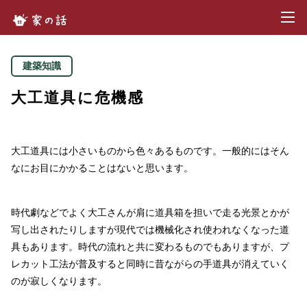
toggl
家の話.com
建築知識
大工道具に危機感
大工道具には小さいものから色々あるものです。一般的にはそん
なにお目にかかることはないと思います。
時代劇などでよく大工さんが肩に道具箱を担いで走る光景とかが
写し出されたりしますが現代では機械化され使われなくなった道
具もあります。時代の流れと共に変わるものでもありますが、プ
レカット工法が普及すると同時に昔ながらの手道具が消えていく
のが寂しくなります。