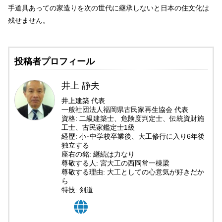
手道具あっての家造りを次の世代に継承しないと日本の住文化は
残せません。
投稿者プロフィール
井上 静夫
井上建築 代表
一般社団法人福岡県古民家再生協会 代表
資格: 二級建築士、危険度判定士、伝統資財施
工士、古民家鑑定士1級
経歴: 小･中学校卒業後、大工修行に入り6年後
独立する
座右の銘: 継続は力なり
尊敬する人: 宮大工の西岡常一棟梁
尊敬する理由: 大工としての心意気が好きだか
ら
特技: 剣道