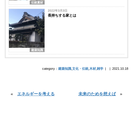
伝統素材
2022年3月3日
長持ちする家とは
建築知識
category：
建築知識
,
文化・伝統
,
木材
,
雑学
|
|
2021.10.18
«
エネルギーを考える
未来のためを想えば
»